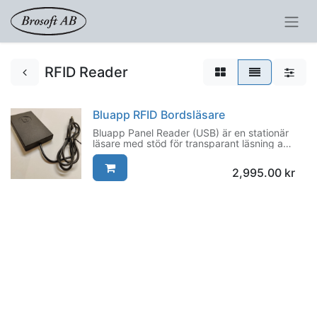
RFID Reader
Bluapp RFID Bordsläsare
Bluapp Panel Reader (USB) är en stationär
läsare med stöd för transparant läsning av
125KHz och 13,56MHz RFID-taggar och
kort.
2,995.00
kr
Med stort stöd för att tolka olika
passersystems olika kodning är läsaren
perfekt för att integrera administration av
taggar/kort, Copy/Print, POS eller andra
system till organisationens befintliga RFID-
system.