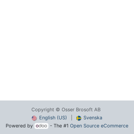
Copyright © Osser Brosoft AB
English (US)
|
Svenska
Powered by
- The #1
Open Source eCommerce