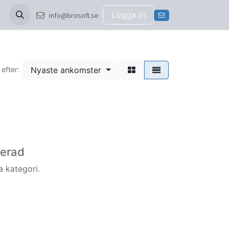
Logga in
info@brosoft.se
Nyaste ankomster
 efter:
ierad
a kategori.