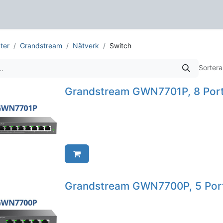
er
Support
Nyheter
Om
Kontakta oss
ter
Grandstream
Nätverk
Switch
Sortera
Grandstream GWN7701P, 8 Port
Grandstream GWN7700P, 5 Port