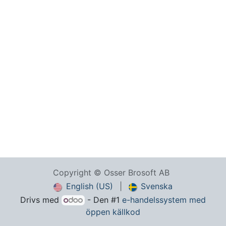
Copyright © Osser Brosoft AB
English (US)
|
Svenska
Drivs med
- Den #1
e-handelssystem med
öppen källkod